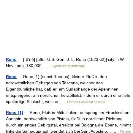
Reno
— [rē′nō] [after U.S. Gen. J. L. Reno (1823 62)] city in W
Nev.: pop. 180,000 …
English World dictionary
Reno
— Reno, 1) (sonst Rhenus), kleiner Fluß in den
nordwestlichen Gebirgen von Toscana, welcher das
Eigenthümliche hat, daß er, am Südabhange der Apenninen
entspringend, am nördlichen herabfließt, indem er durch eine tiefe,
spaltartige Schlucht, welche …
Pierer's Universal-Lexikon
Reno [1]
— Reno, Fluß in Mittelitalien, entspringt im Etruskischen
Apennin, nordwestlich von Pistoja, fließt in nördlicher Richtung
durch ein enges Gebirgstal, erreicht bei Bologna die Ebene, nimmt
links die Samaggia auf, wendet sich bei Sant Agostino… …
Meyers