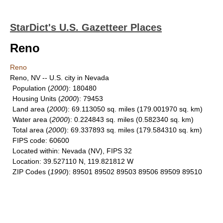
StarDict's U.S. Gazetteer Places
Reno
Reno
Reno, NV -- U.S. city in Nevada
Population
(
2000
): 180480
Housing Units
(
2000
): 79453
Land area
(
2000
): 69.113050 sq. miles (179.001970 sq. km)
Water area
(
2000
): 0.224843 sq. miles (0.582340 sq. km)
Total area
(
2000
): 69.337893 sq. miles (179.584310 sq. km)
FIPS code
: 60600
Located within
: Nevada (NV), FIPS 32
Location
: 39.527110 N, 119.821812 W
ZIP Codes
(
1990
): 89501 89502 89503 89506 89509 89510