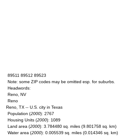
89511 89512 89523
Note
: some ZIP codes may be omitted esp. for suburbs.
Headwords
:
Reno, NV
Reno
Reno, TX -- U.S. city in Texas
Population
(
2000
): 2767
Housing Units
(
2000
): 1089
Land area
(
2000
): 3.784480 sq. miles (9.801758 sq. km)
Water area
(
2000
): 0.005539 sq. miles (0.014346 sq. km)