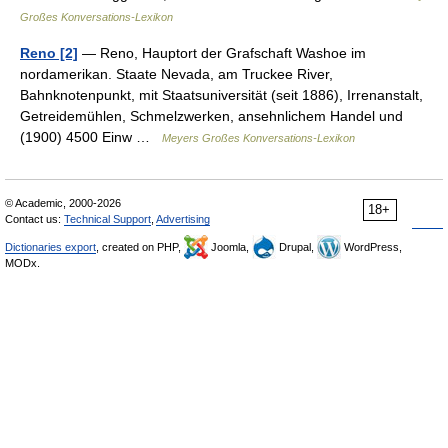
Großes Konversations-Lexikon
Reno [2]
— Reno, Hauptort der Grafschaft Washoe im
nordamerikan. Staate Nevada, am Truckee River,
Bahnknotenpunkt, mit Staatsuniversität (seit 1886), Irrenanstalt,
Getreidemühlen, Schmelzwerken, ansehnlichem Handel und
(1900) 4500 Einw …
Meyers Großes Konversations-Lexikon
© Academic, 2000-2026
18+
Contact us:
Technical Support
,
Advertising
Dictionaries export
, created on PHP,
Joomla,
Drupal,
WordPress,
MODx.