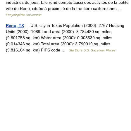
industries du jeu». Elle rend compte aussi des activités de la petite
ville de Reno, située à proximité de la frontière californienne …
Encyclopédie Universelle
Reno, TX
— U.S. city in Texas Population (2000): 2767 Housing
Units (2000): 1089 Land area (2000): 3.784480 sq. miles
(9.801758 sq. km) Water area (2000): 0.005539 sq. miles
(0.014346 sq. km) Total area (2000): 3.790019 sq. miles
(9.816104 sq. km) FIPS code …
StarDict's U.S. Gazetteer Places