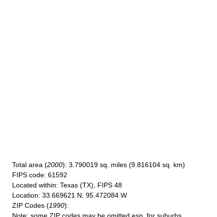
Total area
(
2000
): 3.790019 sq. miles (9.816104 sq. km)
FIPS code
: 61592
Located within
: Texas (TX), FIPS 48
Location
: 33.669621 N, 95.472084 W
ZIP Codes
(
1990
):
Note
: some ZIP codes may be omitted esp. for suburbs.