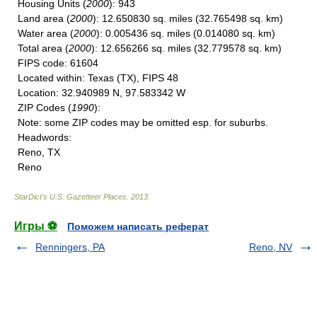
Housing Units
(
2000
): 943
Land area
(
2000
): 12.650830 sq. miles (32.765498 sq. km)
Water area
(
2000
): 0.005436 sq. miles (0.014080 sq. km)
Total area
(
2000
): 12.656266 sq. miles (32.779578 sq. km)
FIPS code
: 61604
Located within
: Texas (TX), FIPS 48
Location
: 32.940989 N, 97.583342 W
ZIP Codes
(
1990
):
Note
: some ZIP codes may be omitted esp. for suburbs.
Headwords
:
Reno, TX
Reno
StarDict's U.S. Gazetteer Places
.
2013
.
Игры ⚽
Поможем написать реферат
Renningers, PA
Reno, NV