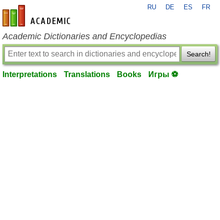
RU
DE
ES
FR
en-academic.com
Academic Dictionaries and Encyclopedias
Search!
Interpretations
Translations
Books
Игры ⚽