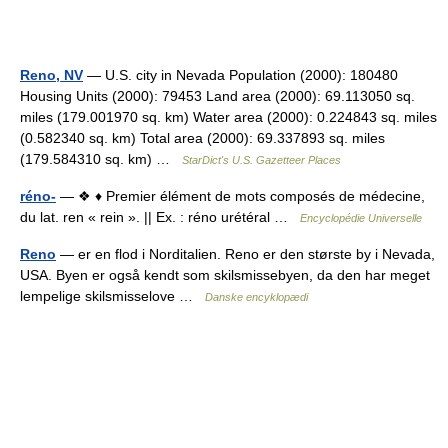
Reno, NV
— U.S. city in Nevada Population (2000): 180480
Housing Units (2000): 79453 Land area (2000): 69.113050 sq.
miles (179.001970 sq. km) Water area (2000): 0.224843 sq. miles
(0.582340 sq. km) Total area (2000): 69.337893 sq. miles
(179.584310 sq. km) …
StarDict's U.S. Gazetteer Places
réno-
— ❖ ♦ Premier élément de mots composés de médecine,
du lat. ren « rein ». || Ex. : réno urétéral …
Encyclopédie Universelle
Reno
— er en flod i Norditalien. Reno er den største by i Nevada,
USA. Byen er også kendt som skilsmissebyen, da den har meget
lempelige skilsmisselove …
Danske encyklopædi